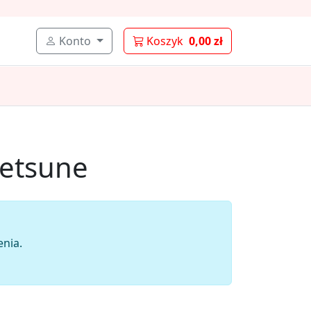
Konto
Koszyk
0,00 zł
netsune
nia.