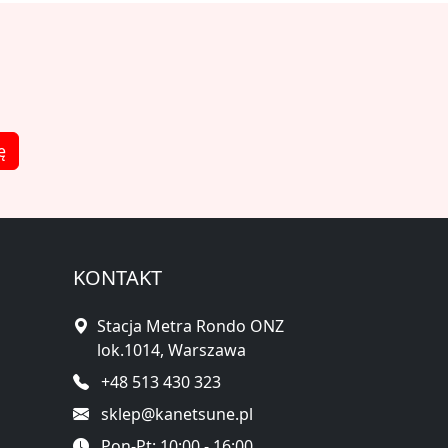
ę
KONTAKT
Stacja Metra Rondo ONZ
lok.1014, Warszawa
+48 513 430 323
sklep@kanetsune.pl
Pon-Pt: 10:00 - 16:00